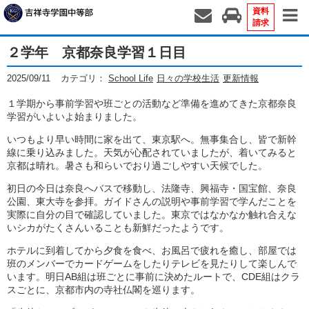
資料
請求
２学年 京都奈良学習１日目
2025/09/11
カテゴリ：
School Life
日々の学校生活
更新情報
１学期から事前学習や班ごとの活動など準備を進めてきた京都奈良
学習がいよいよ始まりました。
いつもより早い時間に家を出て、東京駅へ。無事集合し、皆で新幹
線に乗り込みました。天気が心配されていましたが、着いてみると
京都は晴れ。暑さも和らいでおり過ごしやすい天候でした。
初日の今日は奈良へバスで移動し、法隆寺、興福寺・国宝館、奈良
公園、東大寺を参拝。ガイドさんの説明や事前学習で学んだことを
実際に自分の目で確認していました。東京ではなかなか触れ合えな
いシカがたくさんいることも新鮮だったようです。
ホテルに到着してから夕食を食べ、お風呂で疲れを癒し、部屋では
班のメンバーでカードゲームをしたりテレビを見たりして楽しんで
います。明日AB組は班ごとに事前に決めたルートで、CDE組はクラ
スごとに、京都市内の寺社仏閣を巡ります。