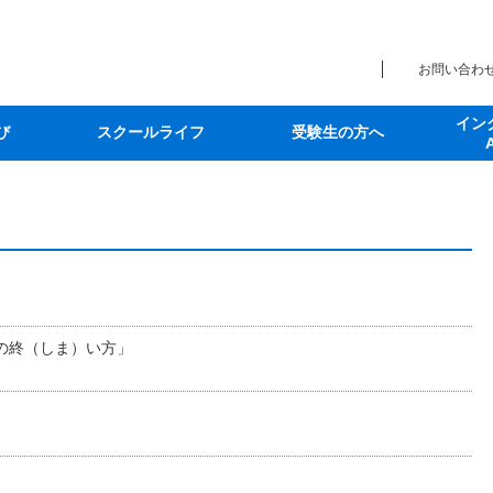
お問い合わ
イン
び
スクールライフ
受験生の方へ
の終（しま）い方」