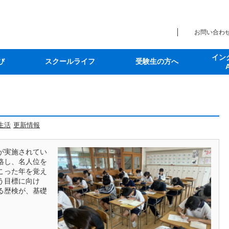
お問い合わ
イン
び
スクールライフ
受験生の方へ
生活
更新情報
が実施されてい
格し、名人位を
こった年を覚え
う目標に向け
る歴検が、基礎