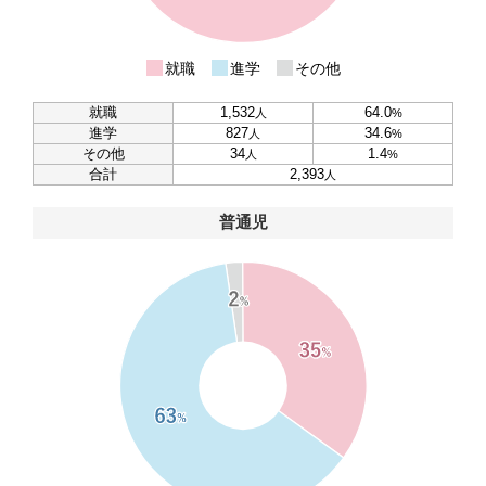
就職
進学
その他
就職
1,532
64.0
人
%
進学
827
34.6
人
%
その他
34
1.4
人
%
合計
2,393
人
普通児