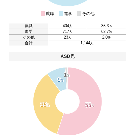
就職
進学
その他
就職
404
35.3
人
%
進学
717
62.7
人
%
その他
23
2.0
人
%
合計
1,144
人
ASD児