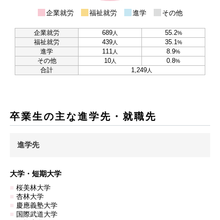
企業就労
福祉就労
進学
その他
企業就労
689
55.2
人
%
福祉就労
439
35.1
人
%
進学
111
8.9
人
%
その他
10
0.8
人
%
合計
1,249
人
卒業生の主な進学先・就職先
進学先
大学・短期大学
桜美林大学
杏林大学
慶應義塾大学
国際武道大学