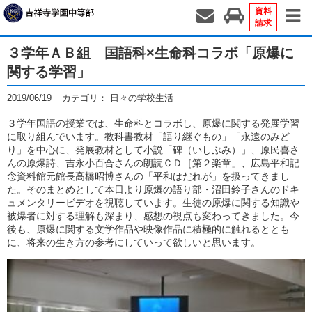
資料
請求
３学年ＡＢ組 国語科×生命科コラボ「原爆に
関する学習」
2019/06/19
カテゴリ：
日々の学校生活
３学年国語の授業では、生命科とコラボし、原爆に関する発展学習
に取り組んでいます。教科書教材「語り継ぐもの」「永遠のみど
り」を中心に、発展教材として小説「碑（いしぶみ）」、原民喜さ
んの原爆詩、吉永小百合さんの朗読ＣＤ［第２楽章」、広島平和記
念資料館元館長高橋昭博さんの「平和はだれが」を扱ってきまし
た。そのまとめとして本日より原爆の語り部・沼田鈴子さんのドキ
ュメンタリービデオを視聴しています。生徒の原爆に関する知識や
被爆者に対する理解も深まり、感想の視点も変わってきました。今
後も、原爆に関する文学作品や映像作品に積極的に触れるととも
に、将来の生き方の参考にしていって欲しいと思います。