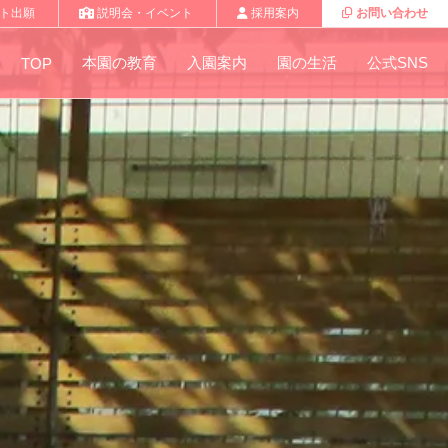
ト出願
説明会・イベント
採用案内
お問い合わせ
本園の教育
入園案内
園の生活
公式SNS
TOP