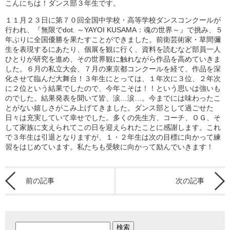
こんにちは！ダンス部３年生です。
１１月２３日に第７０回全国中学校・高等学校ダンスコンクールが
行われ、『無限でdot. ～YAYOI KUSAMA：魂の世界～』で挑み、５
年ぶりに全国優勝を果たすことができました。前衛芸術家・草間彌
生を表現するにあたり、個展を観に行く、資料を読むなど部員一人
ひとりが研究を進め、その世界観に触れながら作品を高めていきま
した。６月の私立大会、７月の東京都コンクールを経て、作品を深
化させて臨んだ大舞台！３年生にとっては、１年次に３位、２年次
に２位という結果でしたので、今年こそは！！という思いは強いも
のでした。結果発表を聞いて皆、涙…涙…。今までには味わったこ
とがない嬉しさがこみ上げてきました。ダンス部として過ごせた
日々は充実していて幸せでした。多くの先生方、コーチ、ＯＧ、そ
して家族に支えられてこの日を迎えられたことに感謝します。これ
で３年生は引退となりますが、１・２年生は次の目標に向かって練
習をはじめています。私たちも受験に向かって励んでいきます！
前の記事
次の記事