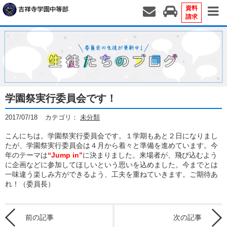
資料
請求
学園祭実行委員会です！
2017/07/18
カテゴリ：
未分類
こんにちは。学園祭実行委員会です。１学期もあと２日になりまし
たが、学園祭実行委員会は４月から着々と準備を進めています。今
年のテーマは
“Jump in”
に決まりました。来場者が、飛び込むよう
に企画などに参加してほしいという思いを込めました。今までとは
一味違う楽しみ方ができるよう、工夫を重ねていきます。ご期待あ
れ！（委員長）
前の記事
次の記事