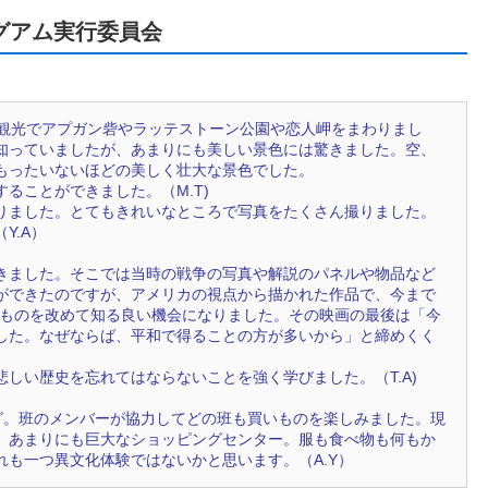
グアム実行委員会
内観光でアプガン砦やラッテストーン公園や恋人岬をまわりまし
知っていましたが、あまりにも美しい景色には驚きました。空、
もったいないほどの美しく壮大な景色でした。
ることができました。（M.T)
りました。とてもきれいなところで写真をたくさん撮りました。
Y.A）
きました。そこでは当時の戦争の写真や解説のパネルや物品など
ができたのですが、アメリカの視点から描かれた作品で、今まで
うものを改めて知る良い機会になりました。その映画の最後は「今
した。なぜならば、平和で得ることの方が多いから」と締めくく
しい歴史を忘れてはならないことを強く学びました。（T.A)
グ。班のメンバーが協力してどの班も買いものを楽しみました。現
、あまりにも巨大なショッピングセンター。服も食べ物も何もか
も一つ異文化体験ではないかと思います。（A.Y）