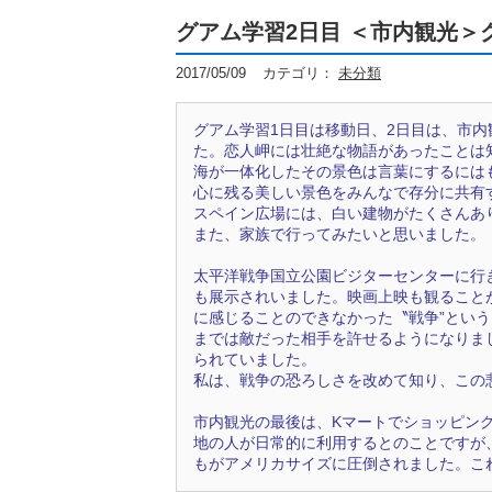
グアム学習2日目 ＜市内観光＞
2017/05/09
カテゴリ：
未分類
グアム学習1日目は移動日、2日目は、市
た。恋人岬には壮絶な物語があったことは
海が一体化したその景色は言葉にするには
心に残る美しい景色をみんなで存分に共有す
スペイン広場には、白い建物がたくさんあ
また、家族で行ってみたいと思いました。（
太平洋戦争国立公園ビジターセンターに行
も展示されいました。映画上映も観ること
に感じることのできなかった〝戦争”とい
までは敵だった相手を許せるようになりま
られていました。
私は、戦争の恐ろしさを改めて知り、この悲
市内観光の最後は、Kマートでショッピン
地の人が日常的に利用するとのことですが
もがアメリカサイズに圧倒されました。これ