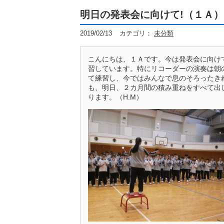
明日の発表会に向けて!（１Ａ）
2019/02/13
カテゴリ：
未分類
こんにちは、１Ａです。今は発表会に向け
習しています。特にリコーダーの演奏は朝
て練習し、今ではみんなで息のそろったき
も、明日、２カ月間の積み重ねをすべて出
ります。（H.M）