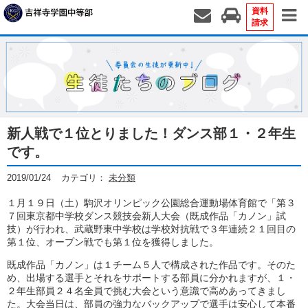
資料
請求
新人戦で１位とりました！ダンス部１・２年生
です。
2019/01/24
カテゴリ：
未分類
１月１９日（土）駒沢オリンピック公園総合運動場体育館で「第３
７回東京都中学校ダンス競技会新人大会（既成作品「カノン」試
技）が行われ、武蔵野東中学校は学校対抗戦で３年連続２１回目の
第１位、オープン戦でも第１位を獲得しました。
既成作品「カノン」は１チーム５人で構成された作品です。そのた
め、出場する選手とそれをサポートする部員に分かれますが、１・
２年生部員２４名全員で挑む大会という意識で高めあってきまし
た。大会当日は、部員の強力なバックアップで選手は安心して本番