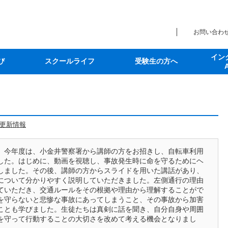
お問い合わ
イン
び
スクールライフ
受験生の方へ
更新情報
。今年度は、小金井警察署から講師の方をお招きし、自転車利用
した。はじめに、動画を視聴し、事故発生時に命を守るためにヘ
しました。その後、講師の方からスライドを用いた講話があり、
について分かりやすく説明していただきました。左側通行の理由
ていただき、交通ルールをその根拠や理由から理解することがで
を守らないと悲惨な事故にあってしまうこと、その事故から加害
ことも学びました。生徒たちは真剣に話を聞き、自分自身や周囲
を守って行動することの大切さを改めて考える機会となりまし