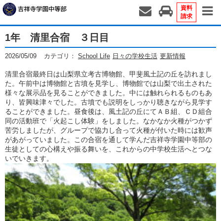
資料
請求
1年 清里合宿 ３日目
2026/05/09
カテゴリ：
School Life
日々の学校生活
更新情報
清里合宿最終日は山梨県立考古博物館、甲斐風土記の丘を訪れまし
た。午前中は博物館と古墳を見学し、博物館では山梨で出土された
様々な展示品を見ることができました。中には触れられるものもあ
り、皆興味津々でした。古墳でも説明をしっかり聴きながら見学す
ることができました。昼食後は、風土記の丘にてＡＢ組、ＣＤ組合
同の活動班で「火起こし体験」をしました。なかなか火種がつかず
苦労しましたが、グループで協力し合って火種が付いた時には歓声
があがっていました。この合宿を通して学んだ吉祥寺学園中等部の
生徒としての心構えや振る舞いを、これからの中学校生活へとつな
いでいきます。